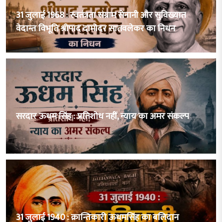
31 जुलाई 1968 : स्वतंत्रता संग्राम सेनानी और सुविख्यात
वेदान्त विभूति श्रीपाद दामोदर सातवलेकर का निधन
सरदार ऊधम सिंह : प्रतिशोध नहीं, न्याय का अमर संकल्प
31 जुलाई 1940 : क्रान्तिकारी ऊधमसिंह का बलिदान