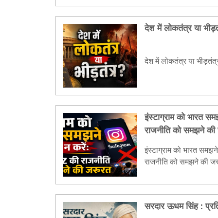
था। कुछ ही क्षणों में एक ज
गया। लगभग 70 हजार लोग त
देश में लोकतंत्र या भीड़
विकिरण तथा अन्य प्रभावों स
आसपास पहुँच गई। इसके त
पर दूसरा परमाणु बम गिराया
देश में लोकतंत्र या भीड़तंत्
विश्व युद्ध का अंत तो किया,
इंस्टाग्राम को भारत स
राजनीति को समझने की
इंस्टाग्राम को भारत समझन
राजनीति को समझने की जर
सरदार ऊधम सिंह : प्रत