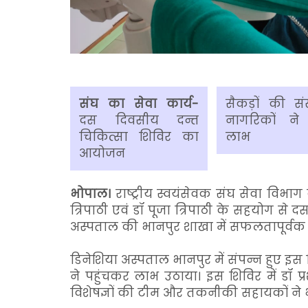
संघ का सेवा कार्य-
सैकड़ों की संख
दस दिवसीय दन्त
नागरिकों ने
चिकित्सा शिविर का
लाभ
आयोजन
भो
पाल।
राष्ट्रीय स्वयंसेवक संघ सेवा विभाग क
त्रिपाठी एवं डॉ पूजा त्रिपाठी के सहयोग स
अस्पताल की भानपुर शाखा में सफलतापूर्वक 
डिनेशिया अस्पताल भानपुर में संपन्न हुए इस न
ने पहुंचकर लाभ उठाया। इस शिविर में डॉ प्र
विशेषज्ञों की टीम और तकनीकी सहायकों ने 