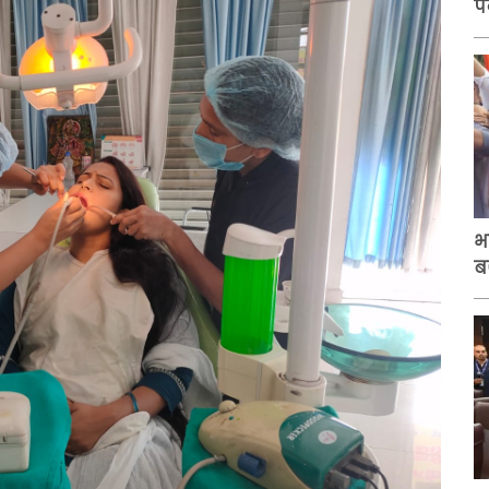
प
भ
ब