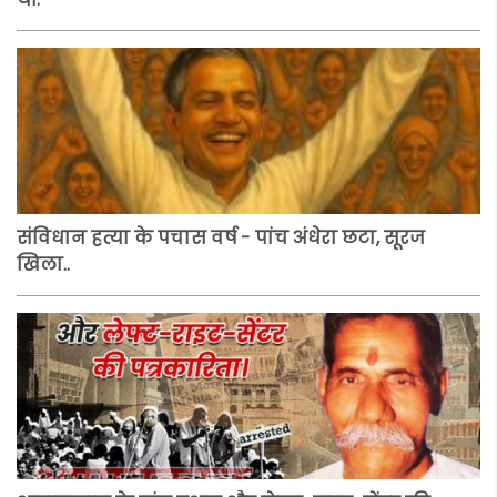
संविधान हत्या के पचास वर्ष - पांच अंधेरा छटा, सूरज
खिला..