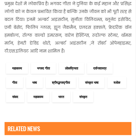
प्रमुख देशों में लोकप्रिय है। भगवद गीता ने दुनिया के कई महान और प्रसिद्ध
लोगों को न केवल प्रभावित किया है बल्कि उनके जीवन को भी पूरी तरह से
बदल दिया। इनमें अल्बर्ट आइंसटीन, सुनीता विलियम्स, ब्लूनेट इसेविट,
एनी बेसेंट, फिलिप ग्लास, ह्यूग जैकमैन, एलडस हक्सले, फ्रेडरिक वॉन
हमबोल्ट, रॉल्फ वाल्डो इमरसन, वारेन हेस्टिंग्स, रूडोल्फ स्टेनर, थॉमस
मर्टन, हेनरी डेविड थोरो, अल्बर्ट आइंसटीन ,जे रॉबर्ट ओपेनहाइमर,
टी.एस.इलियट आदि नाम शामिल हैं।
महाकाव्य
भगवद गीता
लोकप्रियता
दर्शनशास्त्र
गीता
भाषा
श्रीमद्भगवद्गीता
संस्कृत भाषा
श्लोक
संवाद
महाकाव्य
भारत
संस्कृत
RELATED NEWS