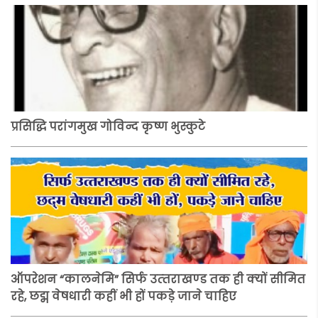
प्रसिद्धि परांगमुख गोविन्द कृष्ण भुस्कुटे
ऑपरेशन “कालनेमि” सिर्फ उत्‍तराखण्‍ड तक ही क्‍यों सीमित
रहे, छद्म वेषधारी कहीं भी हों पकड़े जाने चाहिए