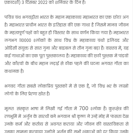
एकादशी) 3 दिसंबर 2022 को शनिवार के दिन है।
पवित्र ग्रंथ भगवद्गीता भारत के महान महाकाव्य महाभारत का एक छोटा अंग
है। महाभारत प्राचीन भारत के इतिहास की एक गाथा है जिसमें मानव जीवन
के महत्वपूर्ण पक्षों को बहुत ही विस्तार के साथ वर्णन किया गया है। महाभारत
लगभग 110000 श्लोकों के साथ विश्व के महाकाव्य ग्रंथों इलियड और
,
ओडिसी संयुक्त से सात गुना और बाइबल से तीन गुना बड़ा है। वास्तव में
यह
कई गाथाओं का एक पूरा पुस्तकालय है। महाकाव्य की छठी पुस्तक में पांडवों
और कौरवों के बीच महान लड़ाई से ठीक पहले की घटना
भगवत गीता का
कथानक है।
,
भगवद गीता सबसे लोकप्रिय पुस्तकों में से एक है
जो विश्व भर के लाखों
लोगों के लिए प्रेरणा स्रोत है।
700
मूलतः संस्कृत भाषा में लिखी गई गीता में
श्लोक हैं। कुरुक्षेत्र की
रणभूमि में अर्जुन के सारथी बने भगवान श्री कृष्ण ने उन्हें मोह में फंसता देख
उनके कर्म और कर्तव्य से अवगत कराया और जीवन की वास्तविकता से
उनका सामना करवाया उन्होंने अर्जुन की सभी शंकाओं को दूर किया उनके