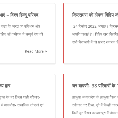
ं – विश्व हिन्दू परिषद
क्रिसमस को लेकर विहिप क
जैन ने कहा कि भारत का संविधान और
24 दिसंबर 2022. भोपाल। क्रिसमस पर 
िए. लॉ कमीशन ने सम्पूर्ण देश की
आपत्ति जताई है। विहिप द्वारा विज्ञप्
सभी विद्यालयो में जो छात्र सनातन हि
Read More
य द्वार
घर वापसी- 38 परिवारों के 1
ूगल मैप पर लिखा शाही मस्जिद-
झाबुआ. मध्यप्रदेश के झाबुआ जिला से
में आक्रोश- सामाजिक संगठनों एवं
स्वीकार कर लिया. पूर्व में किन्हीं
किमी दूर स्थित कल्याणपुरा में सोम