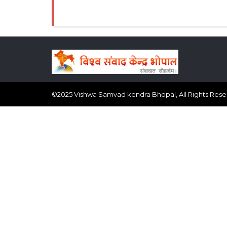
©
2025
Vishwa Samvad kendra Bhopal, All Rights Res