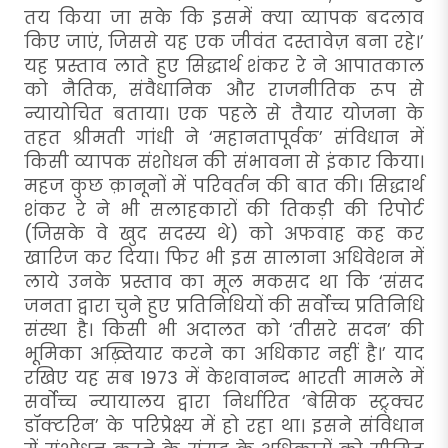
तय किया जा सके कि इसमें क्या व्यापक बदलाव
किए जाएं, जिससे यह एक जीवंत दस्तावेज़ बना रहे।’
यह प्रस्ताव लाते हुए सिद्धार्थ शंकर रे ने आपातकाल
को नैतिक, संवैधानिक और राजनीतिक रूप से
न्यायोचित बताया। एक पहले से तैयार योजना के
तहत श्रीमती गांधी ने ‘महानतापूर्वक’ संविधान में
किसी व्यापक संशोधन की संभावना से इंकार किया।
महज कुछ क़ानूनों में परिवर्तन की बात की। सिद्धार्थ
शंकर रे ने भी सलाहकारों की तिकड़ी की रिपोर्ट
(जिसके वे खुद सदस्य थे) को अफवाह कह कर
खारिज कर दिया। फिर भी इस सालाना अधिवेशन में
लाये उनके प्रस्ताव का मूल मकसद था कि ‘संसद
जनता द्वारा चुने हुए प्रतिनिधियों की सर्वोच्च प्रतिनिधि
संस्था है। किसी भी अदालत को ‘तीसरे सदन’ की
भूमिका अख़्तियार करने का अधिकार नहीं है।’ याद
रखिए यह सब 1973 में केशवानन्द भारती मामले में
सर्वोच्च न्यायालय द्वारा निर्धारित ‘बेसिक स्ट्र्क्चर
डॉक्टरिन’ के परिप्रेक्ष्य में हो रहा था। इसने संविधान