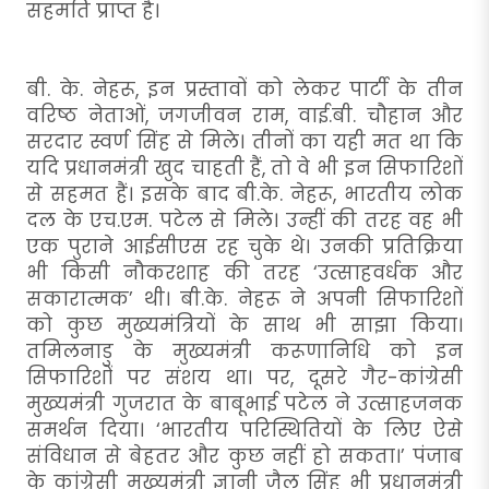
सहमति प्राप्त है।
बी. के. नेहरू, इन प्रस्तावों को लेकर पार्टी के तीन
वरिष्ठ नेताओं, जगजीवन राम, वाई.बी. चौहान और
सरदार स्वर्ण सिंह से मिले। तीनों का यही मत था कि
यदि प्रधानमंत्री खुद चाहती हैं, तो वे भी इन सिफारिशों
से सहमत हैं। इसके बाद बी.के. नेहरू, भारतीय लोक
दल के एच.एम. पटेल से मिले। उन्हीं की तरह वह भी
एक पुराने आईसीएस रह चुके थे। उनकी प्रतिक्रिया
भी किसी नौकरशाह की तरह ‘उत्साहवर्धक और
सकारात्मक’ थी। बी.के. नेहरू ने अपनी सिफारिशों
को कुछ मुख्यमंत्रियों के साथ भी साझा किया।
‍तमिलनाडु के मुख्यमंत्री करूणानिधि को इन
सिफारिशों पर संशय था। पर, दूसरे गैर-कांग्रेसी
मुख्यमंत्री गुजरात के बाबूभाई पटेल ने उत्साहजनक
समर्थन दिया। ‘भारतीय परि‍‍स्थितियों के लिए ऐसे
संविधान से बेहतर और कुछ नहीं हो सकता।’ पंजाब
के कांग्रेसी मुख्यमंत्री ज्ञानी जैल सिंह भी प्रधानमंत्री