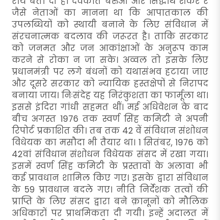
राय बता दी है। देवकांत बरुआ और सिद्धार्थ शंकर रे
जैसे नेताओं का मानना था कि आपातकाल की
उपलब्धियों को स्थायी बनाने के लिए संविधान में
संरचनात्मक बदलाव की जरूरत है। ताकि सरकार
को जनमत और जन आकांक्षाओं के अनुरूप काम
करने से रोका न जा सके। अव्वल तो इसके लिए
प्रधानमंत्री पर लगे बंधनों को यथासंभव हटाया जाए
और दूसरे सरकार को न्यायिक हस्तक्षेपों से निरापद
बनाया जाय। निःसंदेह यह निरंकुशता का फार्मूला था।
इससे इंदिरा गांधी सहमत थीं। मई अधिवेशन के बाद
बीच अगस्त 1976 तक स्वर्ण सिंह कमिटी ने अपनी
रिपोर्ट प्रकाशित की। तब तक 42 वें संविधान संशोधन
विधेयक का मसौदा भी तैयार था। 1 सितंबर, 1976 को
42वां संविधान संशोधन विधेयक संसद में रखा गया।
इसमें स्वर्ण सिंह कमिटी के प्रस्तावों के अलावा भी
कई प्रावधान शामिल किए गए। इसके द्वारा संविधान
के 59 प्रावधान बदले गए। नीति निर्देशक तत्वों की
प्राप्ति के लिए संसद द्वारा बने क़ानूनों को मौलिक
अधिकारों पर प्राथमिकता दी गयी। इन्हें अदालत में