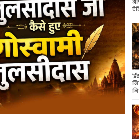
औप
ऐत
'ई
नि
नि