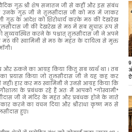
दिक गुरु श्री शेष सनातन जी से कहीं और इस संबंध
ात उनके गुरु जी ने तुलसीदास जी को मठ में जाकर
ी गुरु के आदेश को शिरोधार्य करके मठ की देखरेख
लसीदास जी की देखरेख से मठ में सब सुचारू रूप से
को सुव्यवस्थित करने के पश्चात् तुलसीदास जी ने अपने
 मठ की स्वामिनी से मठ के महंत के दायित्व से मुक्त
ाँगी।
9
और रुकने का आग्रह किया किंतु सब व्यर्थ था । तब
औ
ेने का प्रयास किया जो तुलसीदास जी ने यह कह कर
ऐ
 नहीं। हार कर मठ स्वामिनी ने उनसे आग्रह किया कि
ौशाला के प्रबंधक रहे हैं अतः मैं आपको *गोस्वामी*
सीदास जी ने मंदिर के महंत और प्रबंधक होने के नाते
ीकार करने का वचन दिया और श्रीराधा कृष्ण मठ से
ुलसीदास हुए।