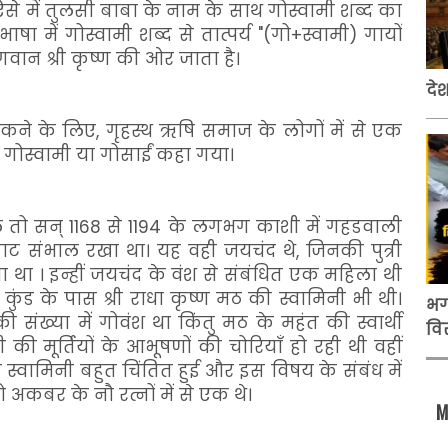
ऐसे में तुलसी बाबा के नाम के साथ गोस्वामी शब्द का
ा में गोस्वामी शब्द से तात्पर्य "(गो+स्वामी) गायों
भगवान श्री कृष्ण की ओर जाता है।
देश
रोकने के लिए, गृहस्थ ऋषि समाज के लोगों में से एक
 या गोस्वामी या गोसाईं कहा गया।
लें तो सन् 1168 से 1194 के लगभग काशी में गहडवाली
ाजपाट संभाल रखा था। यह वही जयचंद थे, जिनकी पुत्री
या था । इन्हीं जयचंद के वंश से संबंधित एक महिला थी
ुंड के पास श्री राधा कृष्ण मठ की स्वामिनी भी थी।
भग
संख्या में गोवंश था किंतु मठ के महंत की स्वार्थी
वि
ी की मूर्तियों के आभूषणों की चोरियाँ हो रही थी वहीं
्वामिनी बहुत चिंतित हुई और इस विषय के संबंध में
अकबर के नौ रत्नों में से एक थे।
M