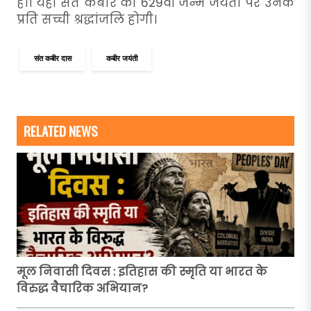
हो। यही संत कबीर की 629वीं जन्म जयंती पर उनके
प्रति सच्ची श्रद्धांजलि होगी।
संत कबीर दास
कबीर जयंती
RELATED NEWS
मूल निवासी दिवस : इतिहास की स्मृति या भारत के
विरुद्ध वैचारिक अभियान?