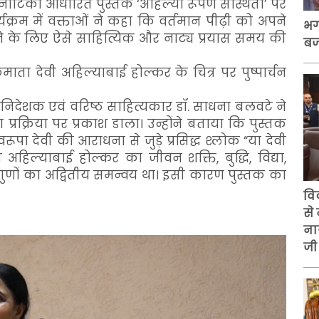
घु नाटिका आधारित पुस्तक ‘अहिल्या रूपेण संस्थिता’ पर
क्रम में वक्ताओं ने कहा कि वर्तमान पीढ़ी को अपने
भग
ाने के लिए ऐसे साहित्यिक और नाट्य प्रयास समय की
बज
ाता देवी अहिल्याबाई होल्कर के चित्र पर पुष्पार्चन
िदेशक एवं वरिष्ठ साहित्यकार डॉ. साधना बलवटे ने
ा प्रक्रिया पर प्रकाश डाला। उन्होंने बताया कि पुस्तक
वरूपा देवी की आराधना से जुड़े प्रसिद्ध श्लोक “या देवी
ेवी अहिल्याबाई होल्कर का जीवन शक्ति, बुद्धि, विद्या,
णों का अद्वितीय समन्वय था। इसी कारण पुस्तक का
वि
से
नाग
जी