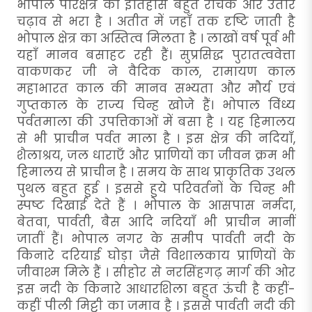
भोपाल परिक्षेत्र का इतिहास बहुत रोचक और उतार
चढ़ाव से भरा है । अतीत में जहाँ तक दृष्टि जाती है
भोपाल क्षेत्र का अस्तित्व मिलता है । लाखों वर्ष पूर्व भी
यहाँ मानव बसाहट रही हैं। सुप्रसिद्ध पुरातत्ववेत्ता
वाकणकर जी ने वैदिक काल, रामायण काल
महाभारत काल की मानव सभ्यता और मौर्य एवं
गुप्तकाल के राज्य चिन्ह खोजे हैं। भोपाल विंध्य
पर्वतमाला की उपत्तिकाओं में बसा है । यह हिमालय
से भी प्राचीन पर्वत माला है । इस क्षेत्र की नदियाँ,
शैलाश्रय, जल धाराएँ और प्राणियों का जीवन क्रम भी
हिमालय से प्राचीन है । समय के साथ प्राकृतिक उथल
पुथल बहुत हुई । इससे हुये परिवर्तनों के चिन्ह भी
स्पष्ट दिखाई देते हैं । भोपाल के आसपास नर्मदा,
बेतवा, पार्वती, बैस आदि नदियाँ भी प्राचीन मानीं
जातीं हैं। भोपाल नगर के समीप पार्वती नदी के
किनारे दरियाई घोड़ा जैसे विशालकाय प्राणियों के
जीवाश्म मिले हैं । सीहोर से नरसिंहगढ़ मार्ग की ओर
इस नदी के किनारे आधारशिला बहुत ऊंची है कहीं-
कहीं पीली मिट्टी का जमाव है । इससे पार्वती नदी की