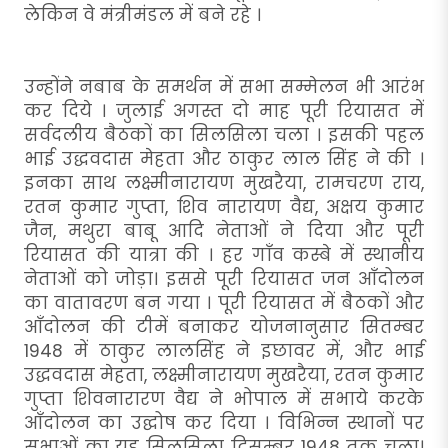
लेकिन वे मंत्रीमंडल में बने रहे ।
उन्होंने नबाब के समर्थन में सभा सम्मेलन भी आरंभ
कर दिये । जुलाई अगस्त दो माह पूरी रियासत में
सर्वदलीय बैठकों का सिलसिला चला । इसकी पहल
भाई उद्धवदास मेहता और ठाकुर लाल सिंह ने की ।
इनका साथ लक्ष्मीनारायण मुखरैया, रामचरण राय,
रतन कुमार गुप्ता, शिव नारायण वैद्य, अक्षय कुमार
जैन, मथुरा बाबू आदि नेताओं ने दिया और पूरी
रियासत की यात्रा की । हर गाँव कस्बे में स्थानीय
नेताओं को जोड़ा। इससे पूरी रियासत जन आँदोलन
का वातावरण बन गया । पूरी रियासत में बैठकों और
आँदोलन की टीमें बनाकर योजनानुसार सितम्बर
1948 में ठाकुर लालसिंह ने इछावर में, और भाई
उद्धवदास मेहता, लक्ष्मीनारायण मुखरैया, रतन कुमार
गुप्ता शिवनारारण वैद्य ने भोपाल में सभाये करके
आँदोलन का उद्घोष कर दिया । विभिन्न स्थानों पर
सभाओं का यह सिलसिला दिसम्बर 1948 तक चला।