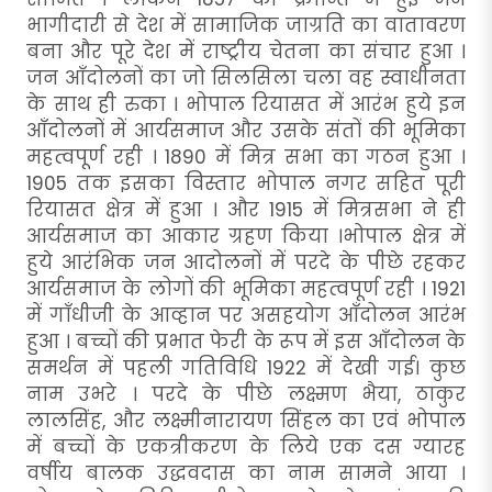
भागीदारी से देश में सामाजिक जाग्रति का वातावरण
बना और पूरे देश में राष्ट्रीय चेतना का संचार हुआ ।
जन आँदोलनों का जो सिलसिला चला वह स्वाधीनता
के साथ ही रुका । भोपाल रियासत में आरंभ हुये इन
आँदोलनों में आर्यसमाज और उसके संतों की भूमिका
महत्वपूर्ण रही । 1890 में मित्र सभा का गठन हुआ ।
1905 तक इसका विस्तार भोपाल नगर सहित पूरी
रियासत क्षेत्र में हुआ । और 1915 में मित्रसभा ने ही
आर्यसमाज का आकार ग्रहण किया ।भोपाल क्षेत्र में
हुये आरंभिक जन आदोलनों में परदे के पीछे रहकर
आर्यसमाज के लोगों की भूमिका महत्वपूर्ण रही । 1921
में गाँधीजी के आव्हान पर असहयोग आँदोलन आरंभ
हुआ । बच्चों की प्रभात फेरी के रूप में इस आँदोलन के
समर्थन में पहली गतिविधि 1922 में देखी गई। कुछ
नाम उभरे । परदे के पीछे लक्ष्मण भैया, ठाकुर
लालसिंह, और लक्ष्मीनारायण सिंहल का एवं भोपाल
में बच्चों के एकत्रीकरण के लिये एक दस ग्यारह
वर्षीय बालक उद्धवदास का नाम सामने आया ।