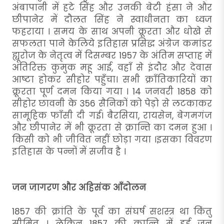
अंबापानी में हटे सिंह और उनकी बेटी हंसा ने और
छीपानेर में दौलत सिंह ने स्वाधीनता का ध्वज
फहराया । समय के साथ अपनी क्रूरता और धोखे से
सफलता पाने केलिये इतिहास प्रसिद्ध अंग्रेज कमांडर
ह्यूरोज के नेतृत्व में दिसम्बर 1957 के अंतिम सप्ताह में
अतिरिक्त कुमुक महू आई, वहाँ से इंदौर और देवास
आष्टा होकर सीहोर पहुँचा। सभी क्राँतिकारियों का
क्रूरता पूर्ण दमन किया गया । 14 जनवरी 1858 को
सीहोर छावनी के 356 सैनिकों को पेड़ो से लटकाकर
सामूहिक फाँसी दी गई। बैरसिया, रायसेन, बेगमगंज
और छीपानेर में भी क्रूरता से क्रान्ति का दमन हुआ ।
किसी को भी जीवित नहीं छोड़ा गया ।इसका विवरण
इतिहास के पन्नों में सजीव है ।
जन जागरण और अहिसंक आँदोलन
1857 की क्रांति के पूर्व का संघर्ष सशस्त्र था किंतु
सीमित । लेकिन 1857 की क्रान्ति में हुई जन